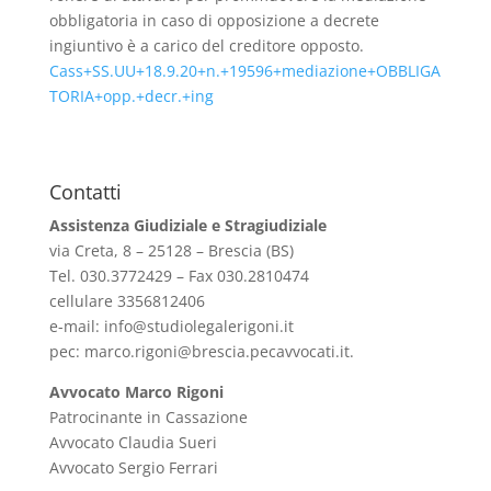
obbligatoria in caso di opposizione a decrete
ingiuntivo è a carico del creditore opposto.
Cass+SS.UU+18.9.20+n.+19596+mediazione+OBBLIGA
TORIA+opp.+decr.+ing
Contatti
Assistenza Giudiziale e Stragiudiziale
via Creta, 8 – 25128 – Brescia (BS)
Tel. 030.3772429 – Fax 030.2810474
cellulare 3356812406
e-mail:
info@studiolegalerigoni.it
pec:
marco.rigoni@brescia.pecavvocati.it
.
Avvocato Marco Rigoni
Patrocinante in Cassazione
Avvocato Claudia Sueri
Avvocato Sergio Ferrari