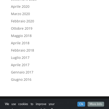
Aprile 2020
Marzo 2020
Febbraio 2020
Ottobre 2019
Maggio 2018
Aprile 2018
Febbraio 2018
Luglio 2017
Aprile 2017
Gennaio 2017
Giugno 2016
© Studio Avvocato Marco Rigoni – P.IVA 03010820177
We use cookies to improve your
Ok
More Info
– Cod. Fisc. RGNMRC57P28A578J. consulenza e